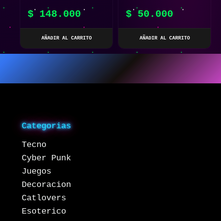
MÁGICA DE HARRY
FIGURA LED CON
$
148.000
$
50.000
POTTER
MÚSICA
AÑADIR AL CARRITO
AÑADIR AL CARRITO
Categorias
Tecno
Cyber Punk
Juegos
Decoracion
Catlovers
Esoterico