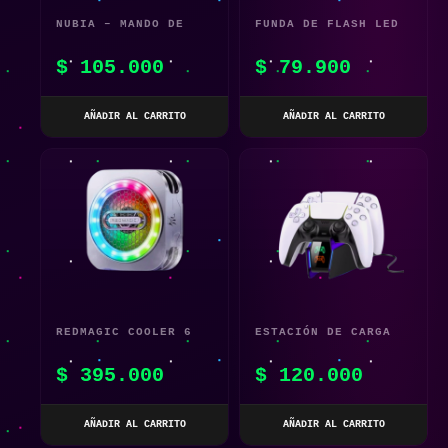
NUBIA – MANDO DE
FUNDA DE FLASH LED
CONSOLA DE JUEGOS
LUMINOSA PARA
$
105.000
$
79.900
REDMAGIC 6S 6PRO 5G
SAMSUNG S20 ULTRA
AÑADIR AL CARRITO
AÑADIR AL CARRITO
REDMAGIC COOLER 6
ESTACIÓN DE CARGA
PRO – ENFRIADOR
DUAL RGB PARA
$
395.000
$
120.000
MAGNÉTICO PARA
CONTROLES
TELÉFONOS GAMERS
PLAYSTATION 5 –
AÑADIR AL CARRITO
AÑADIR AL CARRITO
FC301