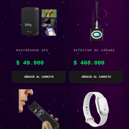
RASTREADOR GPS
DETECTOR DE CÁMARA
MAGNÉTICO PARA
ESPÍA OCULTA K68S:
$
49.900
$
460.000
COCHE O MASCOTA:
PROTECCIÓN GPS Y
LOCALIZADOR DE
ANTI ESPÍA
AÑADIR AL CARRITO
AÑADIR AL CARRITO
POSICIONAMIENTO
PRECISO