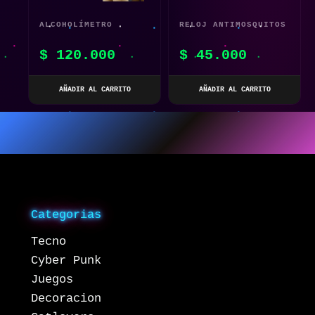
ALCOHOLÍMETRO
RELOJ ANTIMOSQUITOS
DIGITAL RECARGABLE
CON ULTRASONIDO
$
120.000
$
45.000
MRUISHANGPIN CON
PARA NIÑOS Y
PANTALLA LCD –
ADULTOS – BLANCO
AÑADIR AL CARRITO
AÑADIR AL CARRITO
OUROSHOP.ONLINE
Categorias
Tecno
Cyber Punk
Juegos
Decoracion