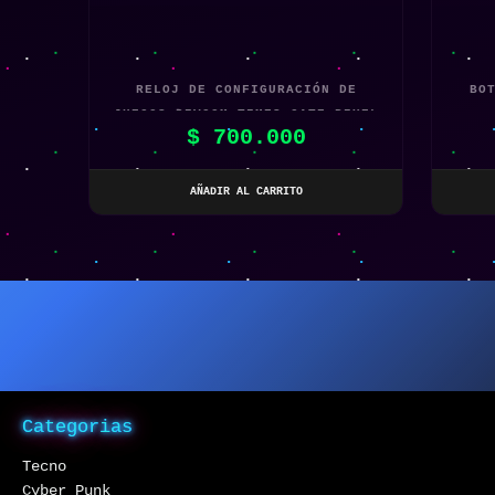
RELOJ DE CONFIGURACIÓN DE
BO
JUEGOS DIVOOM TIMES GATE PIXEL
$
700.000
ART
AÑADIR AL CARRITO
Categorias
Tecno
Cyber Punk