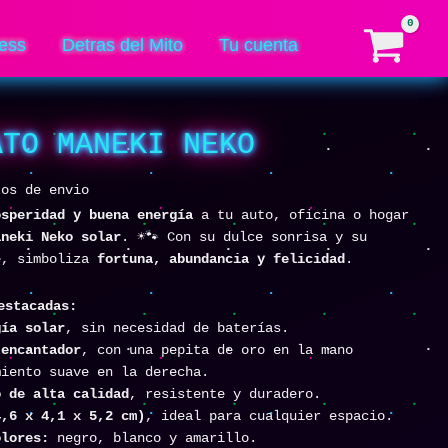
ess
Detras del Mito
Tu cuenta
ATO MANEKI NEKO
tos de envio
osperidad y buena energía
a tu auto, oficina o hogar
aneki Neko solar
. ☀️🐾 Con su dulce sonrisa y su
e, simboliza
fortuna, abundancia y felicidad
.
estacadas:
gía solar
, sin necesidad de baterías.
 encantador
, con una pepita de oro en la mano
miento suave en la derecha.
o de alta calidad
, resistente y duradero.
4,6 x 4,1 x 5,2 cm)
, ideal para cualquier espacio.
olores:
negro, blanco y amarillo.