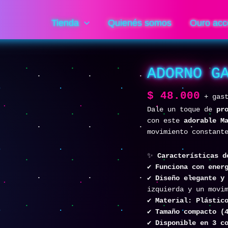
Tienda
Quienés somos
Ouro acc
ADORNO G
$
48.000
+ gas
Dale un toque de
pr
con este
adorable M
movimiento constant
✨
Características d
✔
Funciona con ener
✔
Diseño elegante y
izquierda y un movi
✔
Material: Plástic
✔
Tamaño compacto (
✔
Disponible en 3 c