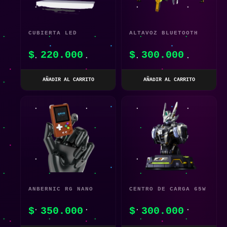
CUBIERTA LED
ALTAVOZ BLUETOOTH
ACRÍLICA PARA
5.0 INALÁMBRICO
$
220.000
$
300.000
NINTENDO SWITCH /
DISEÑO MECHA –
SWITCH OLED
SONIDO 3D Y
AÑADIR AL CARRITO
AÑADIR AL CARRITO
SUBWOOFER PORTÁTIL
– EFECTOS
ILUMINACIÓN Y CAJA
ANBERNIC RG NANO
CENTRO DE CARGA 65W
RETRO – CONSOLA DE
GAN TIPO C DISEÑO
$
350.000
$
300.000
JUEGOS PORTÁTIL
MECHA