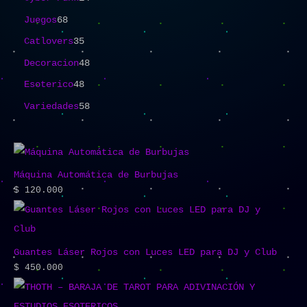
Juegos
68
Catlovers
35
Decoracion
48
Esoterico
48
Variedades
58
Máquina Automática de Burbujas
$
120.000
Guantes Láser Rojos con Luces LED para DJ y Club
$
450.000