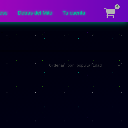
ess
Detras del Mito
Tu cuenta