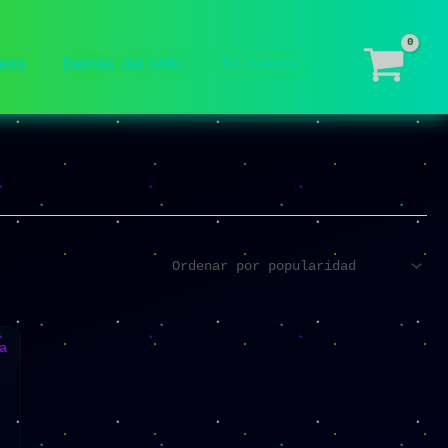
ess
Detras del Mito
Tu cuenta