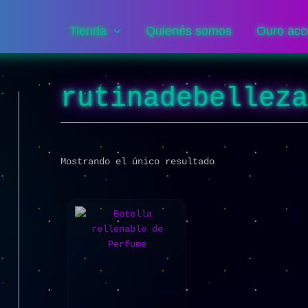
Tienda
Quienés somos
Ouro acc
rutinadebellez
Mostrando el único resultado