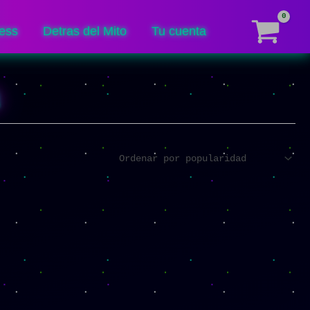
ess
Detras del Mito
Tu cuenta
a