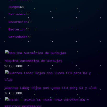
Juegos
68
Catlovers
35
Decoracion
48
Esoterico
48
Variedades
58
Máquina Automática de Burbujas
$
120.000
Guantes Láser Rojos con Luces LED para DJ y Club
$
450.000