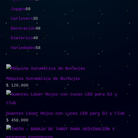
Juegos
68
Catlovers
35
Decoracion
48
Esoterico
48
Variedades
58
Máquina Automática de Burbujas
$
120.000
Guantes Láser Rojos con Luces LED para DJ y Club
$
450.000