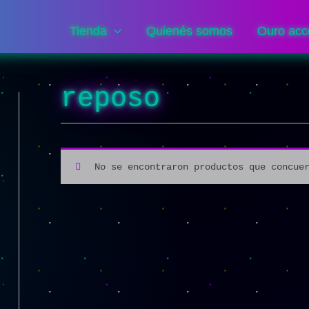
Tienda
Quienés somos
Ouro acc
reposo
No se encontraron productos que concue