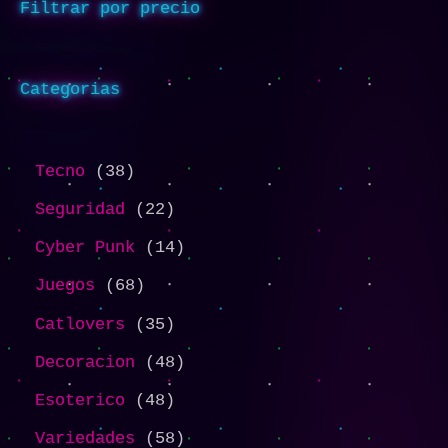
Filtrar por precio
Categorias
Tecno
38
Seguridad
22
Cyber Punk
14
Juegos
68
Catlovers
35
Decoracion
48
Esoterico
48
Variedades
58