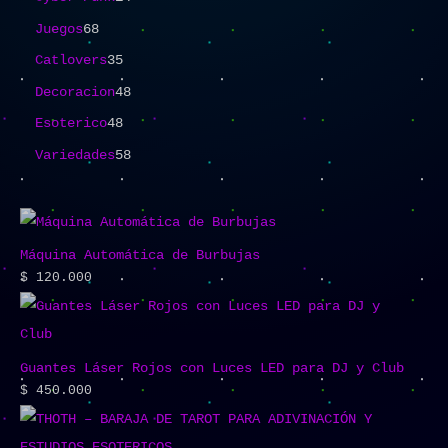
Juegos
68
Catlovers
35
Decoracion
48
Esoterico
48
Variedades
58
Máquina Automática de Burbujas
$
120.000
Guantes Láser Rojos con Luces LED para DJ y Club
$
450.000