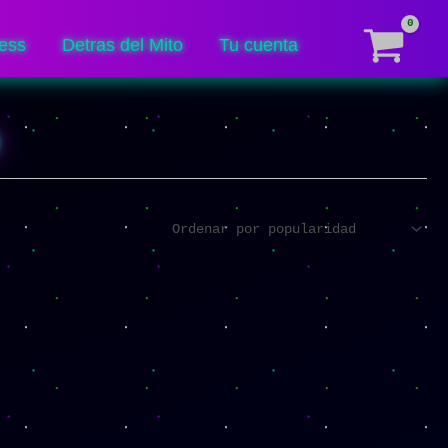
ess
Detras del Mito
Tu cuenta
o