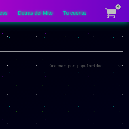
ess
Detras del Mito
Tu cuenta