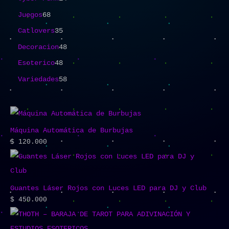
Juegos
68
Catlovers
35
Decoracion
48
Esoterico
48
Variedades
58
Máquina Automática de Burbujas
$
120.000
Guantes Láser Rojos con Luces LED para DJ y Club
$
450.000