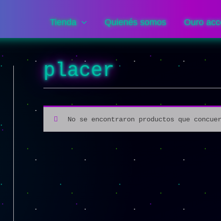
Tienda
Quienés somos
Ouro acc
placer
No se encontraron productos que concue