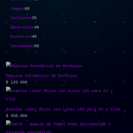
Juegos
68
Catlovers
35
Decoracion
48
Esoterico
48
Variedades
58
Máquina Automática de Burbujas
$
120.000
Guantes Láser Rojos con Luces LED para DJ y Club
$
450.000