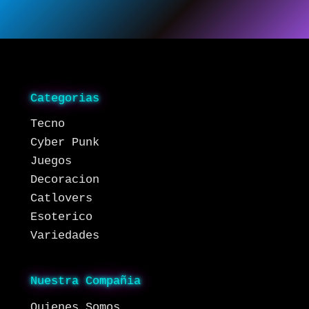
Categorias
Tecno
Cyber Punk
Juegos
Decoracion
Catlovers
Esoterico
Variedades
Nuestra Compañia
Quienes Somos