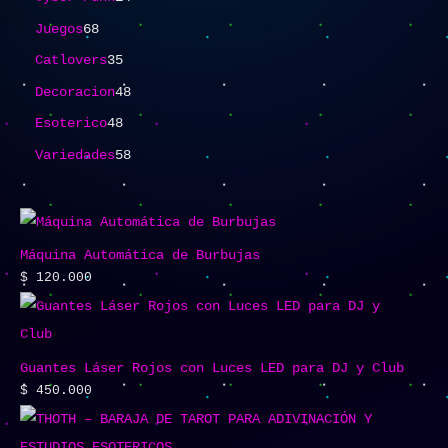
Juegos
68
Catlovers
35
Decoracion
48
Esoterico
48
Variedades
58
Máquina Automática de Burbujas
$
120.000
Guantes Láser Rojos con Luces LED para DJ y Club
$
450.000