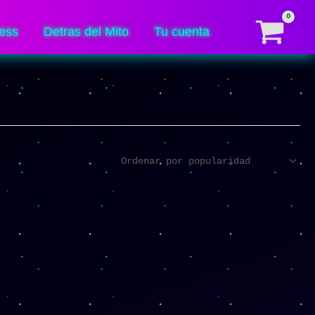
ess
Detras del Mito
Tu cuenta