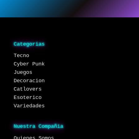
Categorias
Tecno
Cyber Punk
Juegos
Decoracion
Catlovers
Esoterico
Variedades
Nuestra Compañia
Quienes Somos