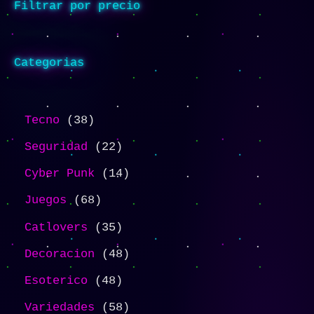
Filtrar por precio
Categorias
Tecno
38
Seguridad
22
Cyber Punk
14
Juegos
68
Catlovers
35
Decoracion
48
Esoterico
48
Variedades
58