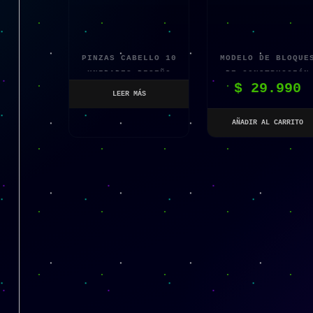
PINZAS CABELLO 10
MODELO DE BLOQUE
UNIDADES DISEÑO
DE CONSTRUCCIÓN
$
29.990
VARIADO
NAVE ESPACIAL
LEER MÁS
AÑADIR AL CARRITO