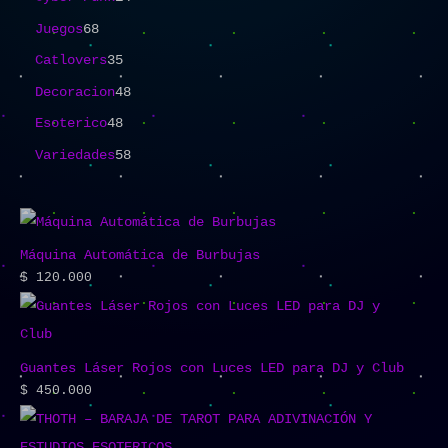
Juegos
68
Catlovers
35
Decoracion
48
Esoterico
48
Variedades
58
Máquina Automática de Burbujas
$
120.000
Guantes Láser Rojos con Luces LED para DJ y Club
$
450.000