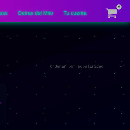
ess
Detras del Mito
Tu cuenta