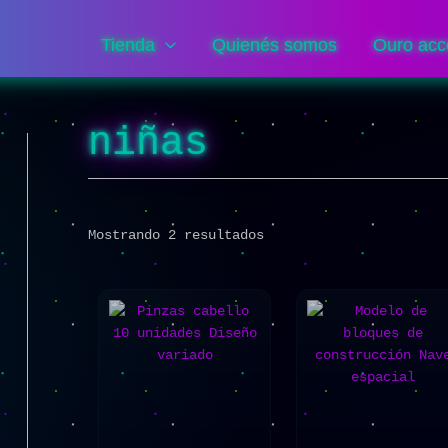
Sorted
by
popularity
Tienda
Quienés somos
Ouro acc
niñas
Mostrando 2 resultados