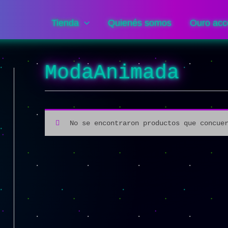
Tienda
Quienés somos
Ouro acc
ModaAnimada
No se encontraron productos que concue