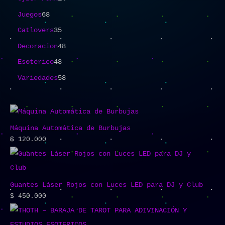
Juegos
68
Catlovers
35
Decoracion
48
Esoterico
48
Variedades
58
Máquina Automática de Burbujas
$
120.000
Guantes Láser Rojos con Luces LED para DJ y Club
$
450.000