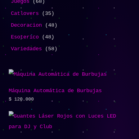
Juegos
68
Catlovers
35
Decoracion
48
Esoterico
48
Variedades
58
Máquina Automática de Burbujas
$
120.000