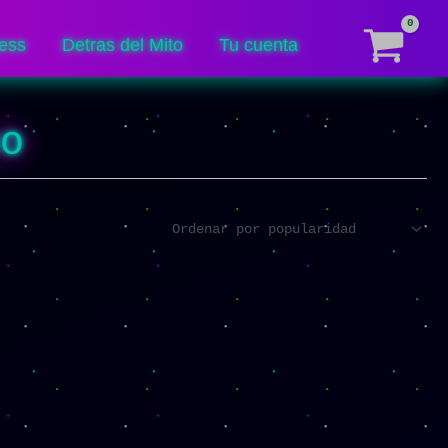
ess
Detras del Mito
Tu cuenta
uo