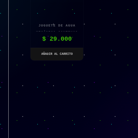
JUGUETE DE AGUA
MECÁNICO CONTINUO
$
29.000
PARA NIÑOS Y
NIÑAS – DIVERSIÓN
SIN LÍMITES AL
AÑADIR AL CARRITO
AIRE LIBRE