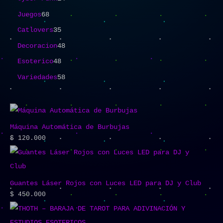
Juegos
68
Catlovers
35
Decoracion
48
Esoterico
48
Variedades
58
Máquina Automática de Burbujas
$
120.000
Guantes Láser Rojos con Luces LED para DJ y Club
$
450.000