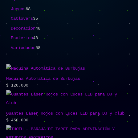
Juegos
68
Catlovers
35
Decoracion
48
Esoterico
48
Variedades
58
Máquina Automática de Burbujas
$
120.000
Guantes Láser Rojos con Luces LED para DJ y Club
$
450.000