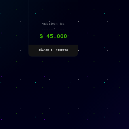
MEDIDOR DE
PRESIÓN DE
$
45.000
NEUMÁTICOS PARA
CARRO Y MOTO
AÑADIR AL CARRITO