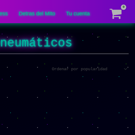
ess
Detras del Mito
Tu cuenta
eneumáticos