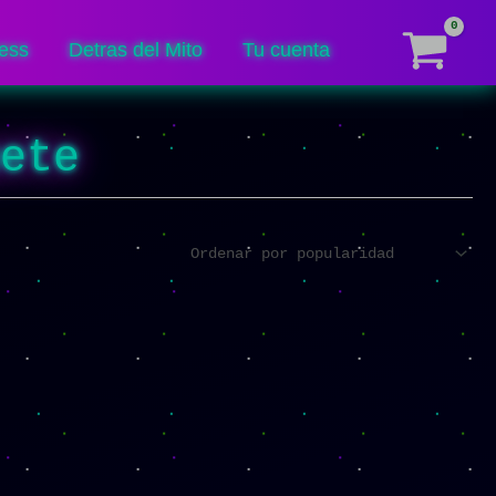
ess
Detras del Mito
Tu cuenta
uete