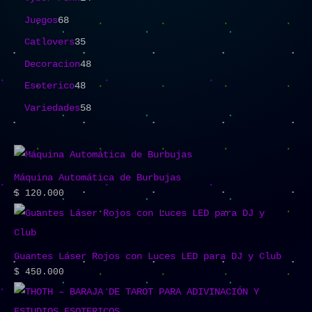
Juegos
68
Catlovers
35
Decoracion
48
Esoterico
48
Variedades
58
Máquina Automática de Burbujas
$
120.000
Guantes Láser Rojos con Luces LED para DJ y Club
$
450.000