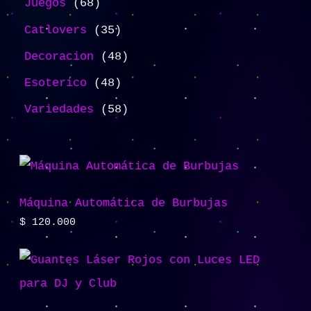
Juegos
68
Catlovers
35
Decoracion
48
Esoterico
48
Variedades
58
Máquina Automática de Burbujas
$
120.000