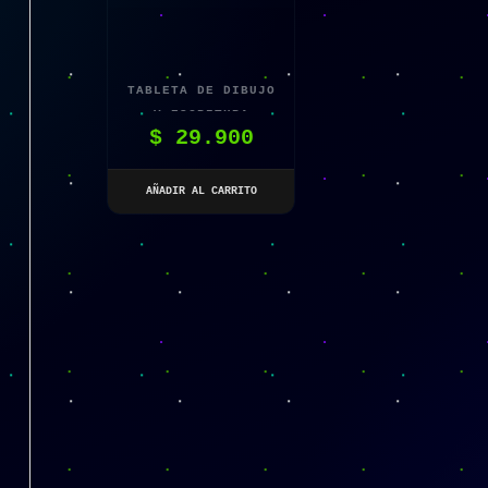
TABLETA DE DIBUJO
Y ESCRITURA
$
29.900
COLORIDA TABLERO
GRÁFICO LCD
AÑADIR AL CARRITO