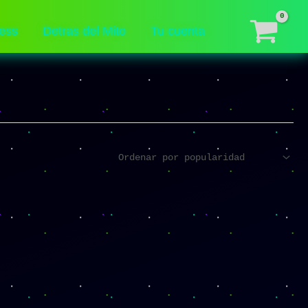
ess
Detras del Mito
Tu cuenta