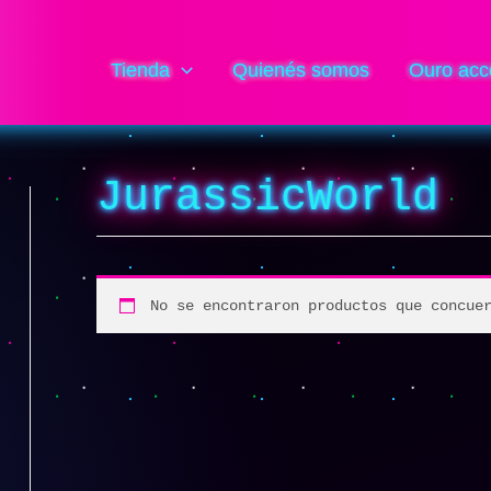
Tienda
Quienés somos
Ouro acc
JurassicWorld
No se encontraron productos que concue