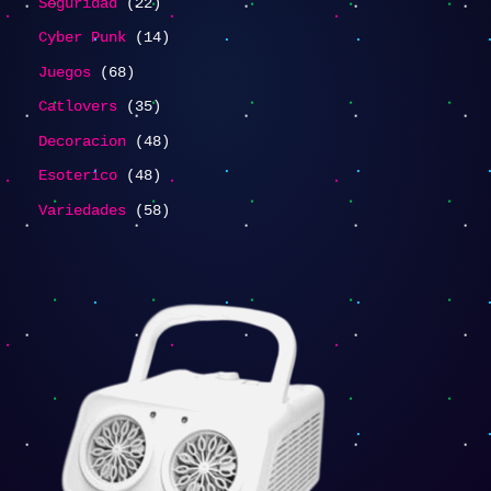
Seguridad
22
Cyber Punk
14
Juegos
68
Catlovers
35
Decoracion
48
Esoterico
48
Variedades
58