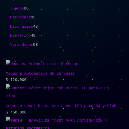
Juegos
68
Catlovers
35
Decoracion
48
Esoterico
48
Variedades
58
Máquina Automática de Burbujas
$
120.000
Guantes Láser Rojos con Luces LED para DJ y Club
$
450.000