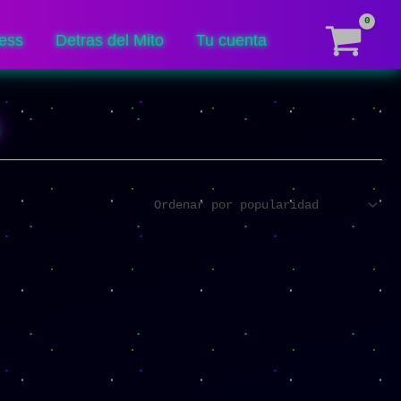
ess
Detras del Mito
Tu cuenta
s