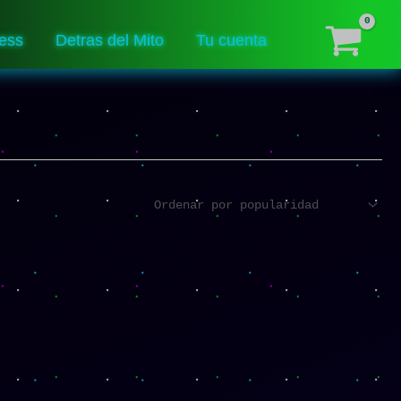
ess
Detras del Mito
Tu cuenta