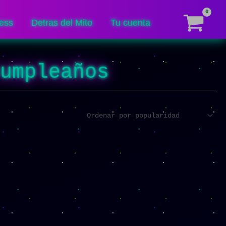
ess
Detras del Mito
Tu cuenta
cumpleaños