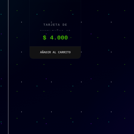
TARJETA DE
CUMPLEAÑOS 3D
$
4.000
BEAR
AÑADIR AL CARRITO