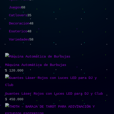
Juegos
68
Catlovers
35
Decoracion
48
Esoterico
48
Variedades
58
Máquina Automática de Burbujas
$
120.000
Guantes Láser Rojos con Luces LED para DJ y Club
$
450.000