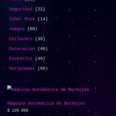
Seguridad
22
Cyber Punk
14
Juegos
68
Catlovers
35
Decoracion
48
Esoterico
48
Variedades
58
Máquina Automática de Burbujas
$
120.000