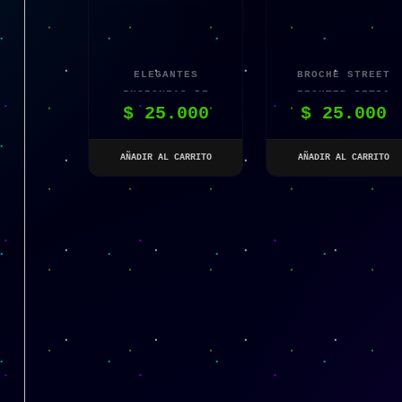
ELEGANTES
BROCHE STREET
INSIGNIAS DE
FIGHTER RETRO
$
25.000
$
25.000
TAROT
AKUMA
AÑADIR AL CARRITO
AÑADIR AL CARRITO