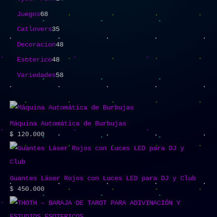
Juegos
68
Catlovers
35
Decoracion
48
Esoterico
48
Variedades
58
Máquina Automática de Burbujas
$
120.000
Guantes Láser Rojos con Luces LED para DJ y Club
$
450.000