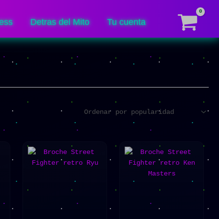
ess
Detras del Mito
Tu cuenta