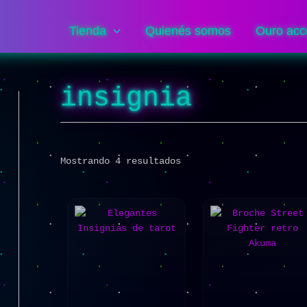
Sorted
by
popularity
Tienda
Quienés somos
Ouro acc
insignia
Mostrando 4 resultados