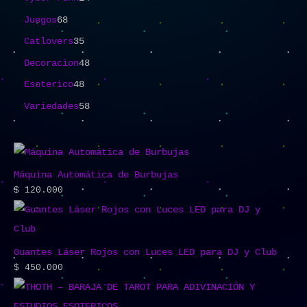
Juegos
68
Catlovers
35
Decoracion
48
Esoterico
48
Variedades
58
Máquina Automática de Burbujas
$
120.000
Guantes Láser Rojos con Luces LED para DJ y Club
$
450.000