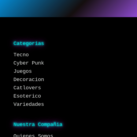
Categorias
Tecno
Cyber Punk
Juegos
Decoracion
Catlovers
Esoterico
Variedades
Nuestra Compañia
Quienes Somos