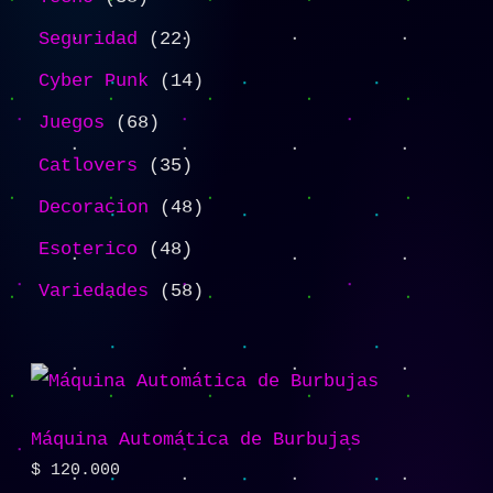
Seguridad
22
Cyber Punk
14
Juegos
68
Catlovers
35
Decoracion
48
Esoterico
48
Variedades
58
Máquina Automática de Burbujas
$
120.000