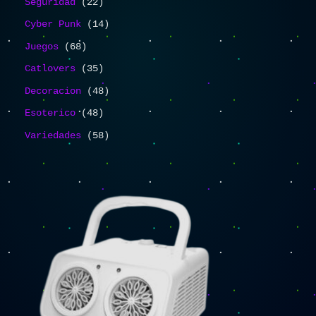
Seguridad
22
Cyber Punk
14
Juegos
68
Catlovers
35
Decoracion
48
Esoterico
48
Variedades
58