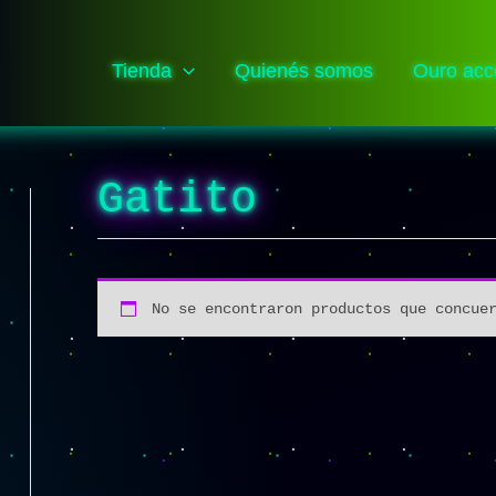
Tienda
Quienés somos
Ouro acc
Gatito
No se encontraron productos que concue