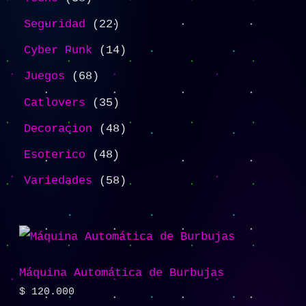
Seguridad
22
Cyber Punk
14
Juegos
68
Catlovers
35
Decoracion
48
Esoterico
48
Variedades
58
Máquina Automática de Burbujas
$
120.000