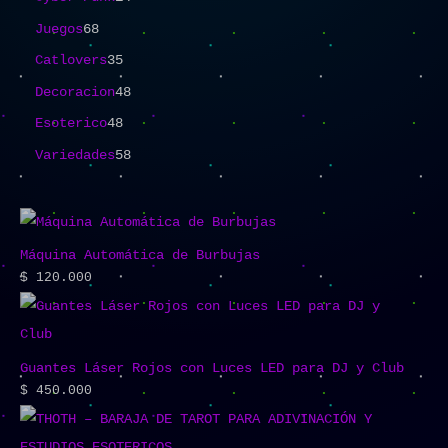
Juegos
68
Catlovers
35
Decoracion
48
Esoterico
48
Variedades
58
Máquina Automática de Burbujas
$
120.000
Guantes Láser Rojos con Luces LED para DJ y Club
$
450.000