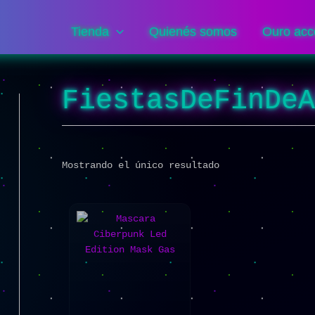
Tienda
Quienés somos
Ouro acc
FiestasDeFinDe
Mostrando el único resultado