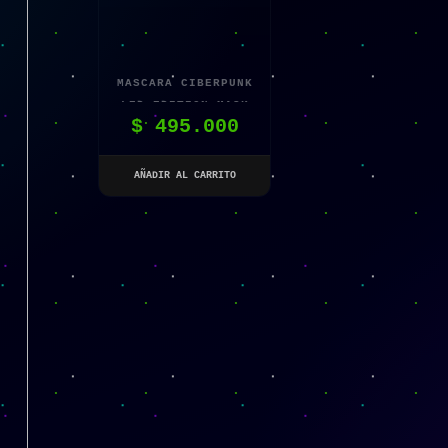
MASCARA CIBERPUNK
LED EDITION MASK
$
495.000
GAS
AÑADIR AL CARRITO