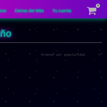
ess
Detras del Mito
Tu cuenta
Año