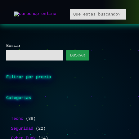
Ir
Buscar
3
6
2
3
4
1
4
5
al
8
8
2
5
8
4
8
8
contenido
p
p
p
p
p
p
p
p
r
r
r
r
r
r
r
r
o
o
o
o
o
o
o
o
Buscar
d
d
d
d
d
d
d
d
BUSCAR
u
u
u
u
u
u
u
u
c
c
c
c
c
c
c
c
t
t
t
t
t
t
t
t
Filtrar por precio
o
o
o
o
o
o
o
o
s
s
s
s
s
s
s
s
Categorias
Tecno
38
Seguridad
22
Cyber Punk
14