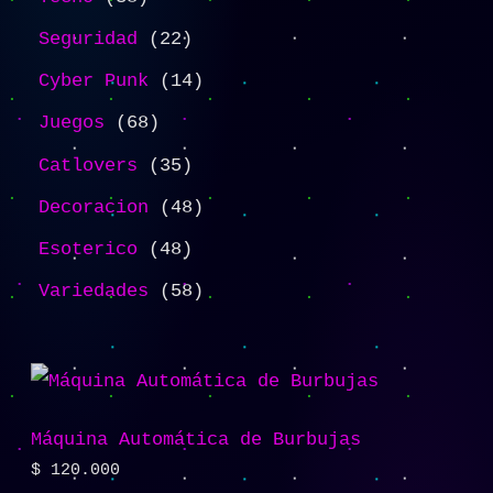
Seguridad
22
Cyber Punk
14
Juegos
68
Catlovers
35
Decoracion
48
Esoterico
48
Variedades
58
Máquina Automática de Burbujas
$
120.000