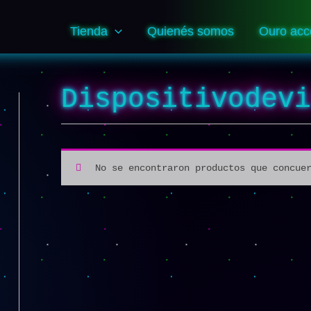
Tienda
Quienés somos
Ouro acc
Dispositivodev
No se encontraron productos que concue