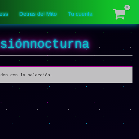
ess
Detras del Mito
Tu cuenta
isiónnocturna
rden con la selección.