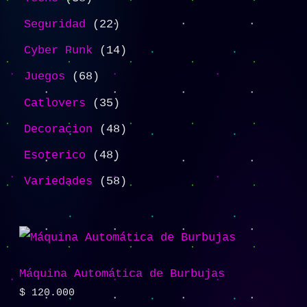
Seguridad
22
Cyber Punk
14
Juegos
68
Catlovers
35
Decoracion
48
Esoterico
48
Variedades
58
Máquina Automática de Burbujas
$
120.000