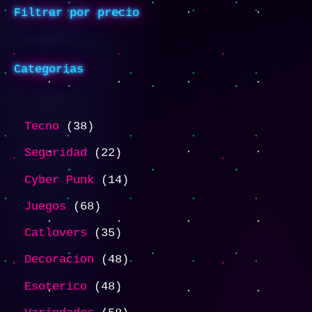
Filtrar por precio
Categorias
Tecno
38
Seguridad
22
Cyber Punk
14
Juegos
68
Catlovers
35
Decoracion
48
Esoterico
48