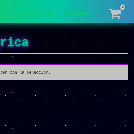
ess
Detras del Mito
Tu cuenta
brica
rden con la selección.