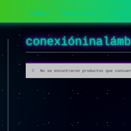
Tienda
Quienés somos
Ouro acc
conexióninalám
No se encontraron productos que concue