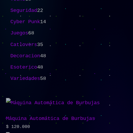
Seguridad
22
Cyber Punk
14
Juegos
68
Catlovers
35
Decoracion
48
Esoterico
48
Variedades
58
Máquina Automática de Burbujas
$
120.000