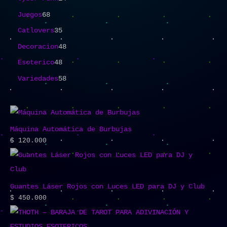
Juegos
68
Catlovers
35
Decoracion
48
Esoterico
48
Variedades
58
Máquina Automática de Burbujas
$
120.000
Guantes Láser Rojos con Luces LED para DJ y Club
$
450.000