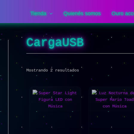
Sorted
by
popularity
Tienda
Quienés somos
Ouro acc
CargaUSB
Mostrando 2 resultados