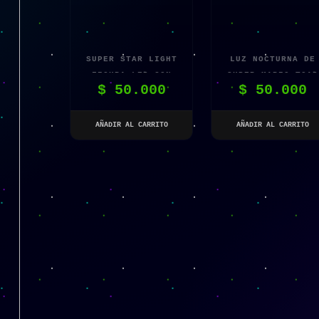
SUPER STAR LIGHT
LUZ NOCTURNA DE
FIGURA LED CON
SUPER MARIO TOAD
$
50.000
$
50.000
MÚSICA
CON MÚSICA
AÑADIR AL CARRITO
AÑADIR AL CARRITO