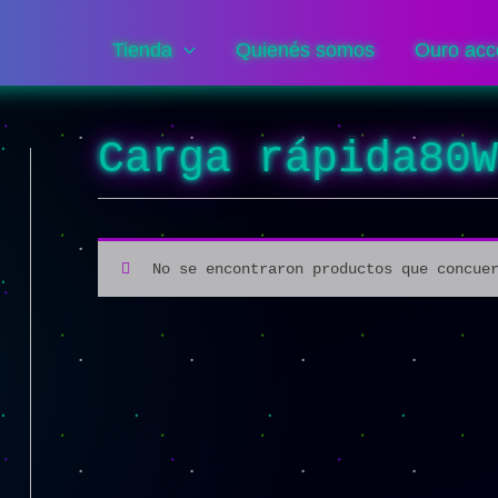
Tienda
Quienés somos
Ouro acc
Carga rápida80
No se encontraron productos que concue