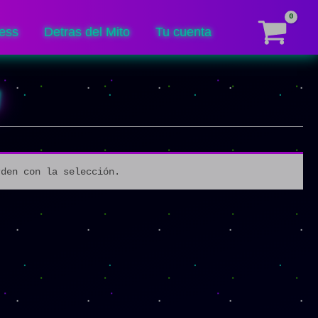
ess
Detras del Mito
Tu cuenta
W
rden con la selección.