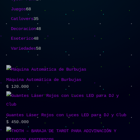
Juegos
68
Catlovers
35
Decoracion
48
Esoterico
48
Variedades
58
Máquina Automática de Burbujas
$
120.000
Guantes Láser Rojos con Luces LED para DJ y Club
$
450.000