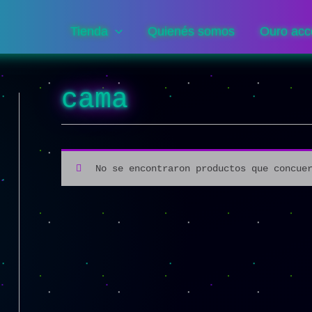
Tienda
Quienés somos
Ouro acc
cama
No se encontraron productos que concue