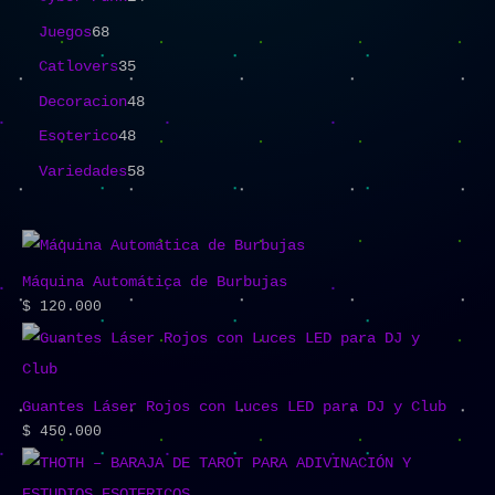
Juegos
68
Catlovers
35
Decoracion
48
Esoterico
48
Variedades
58
Máquina Automática de Burbujas
$
120.000
Guantes Láser Rojos con Luces LED para DJ y Club
$
450.000