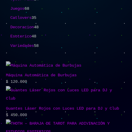
Juegos
68
Catlovers
35
Decoracion
48
Esoterico
48
Variedades
58
Máquina Automática de Burbujas
$
120.000
Guantes Láser Rojos con Luces LED para DJ y Club
$
450.000