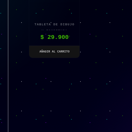
TABLETA DE DIBUJO
Y ESCRITURA
$
29.900
COLORIDA TABLERO
GRÁFICO LCD
AÑADIR AL CARRITO