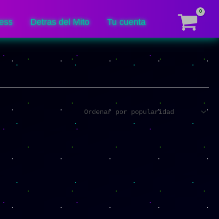
ess
Detras del Mito
Tu cuenta