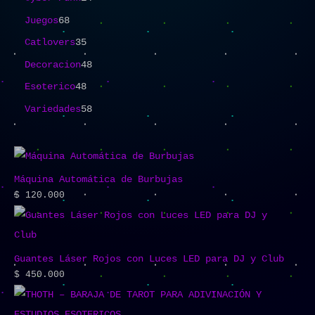
Juegos
68
Catlovers
35
Decoracion
48
Esoterico
48
Variedades
58
Máquina Automática de Burbujas
$
120.000
Guantes Láser Rojos con Luces LED para DJ y Club
$
450.000